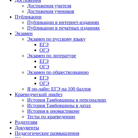
Достижения
Достижения учителя
Достижения учеников
Публикации
Публикации в интернет-изданиях
Публикации в печатных изданиях
Экзамен
Экзамен по русскому языку
ЕГЭ
ОГЭ
Экзамен по литературе
ЕГЭ
ОГЭ
Экзамен по обществознанию
ЕГЭ
ОГЭ
Я он-лайн: ЕГЭ на 100 баллов
Краеведческий ликбез
История Тамбовщины в персоналиях
История Тамбовщины в датах
История в ономастиконе
Тесты по краеведению
Родителям
Документы
Педагогические размышления