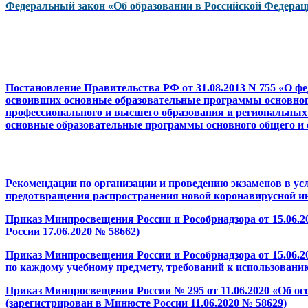
Федеральный закон «Об образовании в Российской Федерации» 
Постановление Правительства РФ от 31.08.2013 N 755 «О ф
освоивших основные образовательные программы основного 
профессионального и высшего образования и региональных
основные образовательные программы основного общего и ср
Рекомендации по организации и проведению экзаменов в ус
предотвращения распространения новой коронавирусной ин
Приказ Минпросвещения России и Рособрнадзора от 15.06.20
России 17.06.2020 № 58662)
Приказ Минпросвещения России и Рособрнадзора от 15.06.2
по каждому учебному предмету, требований к использованию
Приказ Минпросвещения России № 295 от 11.06.2020 «Об осо
(зарегистрирован в Минюсте России 11.06.2020 № 58629)