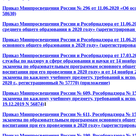
Приказ Минпросвещения России № 296 от 11.06.2020 «Об осо
58630)
Приказ Минпросвещения России и Рособрнадзора от 11.06.2
среднего общего образования в 2020 году» (зарегистрирован
Приказ Минпросвещения России и Рособрнадзора от 11.06.2
основного общего образования в 2020 году» (зарегистрирова
Приказ Минпросвещения России и Рособрнадзора от 17.03.
службы по надзору в сфере образования и науки от 14 нояб
экзамена по образовательным программам основного общего
воспитания при его проведении в 2020 году» и от 14 ноября
экзамена по каждому учебному предмету, требований к испо
2020 г., регистрационный № 57770) (приложение)
Приказ Минпросвещения России № 609, Рособрнадзора № 155
экзамена по каждому учебному предмету, требований к испо
19.12.2019 N 56874)
1
Приказ Минпросвещения России № 611, Рособрнадзора № 156
экзамена по образовательным программам основного общего
воспитания при его проведении в 2020 году» (зарегистриров
Приказ Минпросвещения России № 190, Рособрнадзора № 151