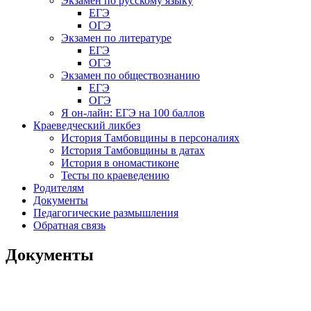
Экзамен по русскому языку
ЕГЭ
ОГЭ
Экзамен по литературе
ЕГЭ
ОГЭ
Экзамен по обществознанию
ЕГЭ
ОГЭ
Я он-лайн: ЕГЭ на 100 баллов
Краеведческий ликбез
История Тамбовщины в персоналиях
История Тамбовщины в датах
История в ономастиконе
Тесты по краеведению
Родителям
Документы
Педагогические размышления
Обратная связь
Документы