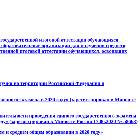
 государственной итоговой аттестации обучающихся,
 образовательные организации для получения среднего
ственной итоговой аттестации обучающихся, освоивших
олучия на территории Российской Федерации и
венного экзамена в 2020 году» (зарегистрирован в Минюсте
жительности проведения единого государственного экзамена
ду» (зарегистрирован в Минюсте России 17.06.2020 № 58663)
м и среднем общем образовании в 2020 году»