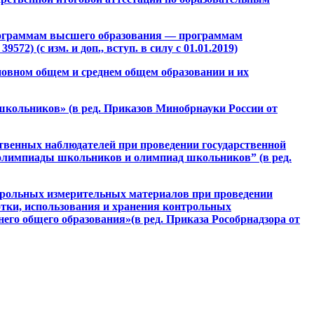
программам высшего образования — программам
) (с изм. и доп., вступ. в силу с 01.01.2019)
сновном общем и среднем общем образовании и их
школьников» (в ред. Приказов Минобрнауки России от
ственных наблюдателей при проведении государственной
й олимпиады школьников и олимпиад школьников” (в ред.
нтрольных измерительных материалов при проведении
отки, использования и хранения контрольных
го общего образования»(в ред. Приказа Рособрнадзора от