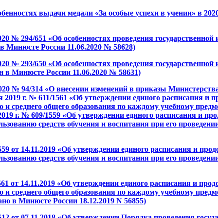
бенностях выдачи медали «За особые успехи в учении» в 2020
020 № 294/651 «Об особенностях проведения государственной
 в Минюсте России 11.06.2020 № 58628)
020 № 293/650 «Об особенностях проведения государственной
н в Минюсте России 11.06.2020 № 58631)
2020 № 94/314 «О внесении изменений в приказы Министерст
ря 2019 г. № 611/1561 «Об утверждении единого расписания и
 и среднего общего образования по каждому учебному предме
 2019 г. № 609/1559 «Об утверждении единого расписания и п
льзованию средств обучения и воспитания при его проведени
9 от 14.11.2019 «Об утверждении единого расписания и прод
льзованию средств обучения и воспитания при его проведении
1 от 14.11.2019 «Об утверждении единого расписания и про
 и среднего общего образования по каждому учебному предме
ано в Минюсте России 18.12.2019 N 56855)
2 от 07.11.2018 «Об утверждении Порядка проведения госуд